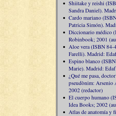
Shiitake y reishi (I
Sandra Daniel). Madri
Cardo mariano (ISB
Patricia Simón). Madr
Diccionario médico 
Robinbook; 2001 (aut
Aloe vera (ISBN 84-
Farelli). Madrid: Eda
Espino blanco (ISBN
Marie). Madrid: Edaf
¿Qué me pasa, docto
pseudònim: Arsenio 
2002 (redactor)
El cuerpo humano (I
Idea Books; 2002 (au
Atlas de anatomía y 